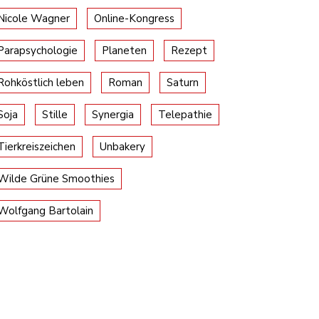
Nicole Wagner
Online-Kongress
Parapsychologie
Planeten
Rezept
Rohköstlich leben
Roman
Saturn
Soja
Stille
Synergia
Telepathie
Tierkreiszeichen
Unbakery
Wilde Grüne Smoothies
Wolfgang Bartolain