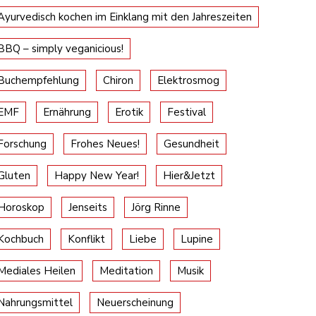
Ayurvedisch kochen im Einklang mit den Jahreszeiten
BBQ – simply veganicious!
Buchempfehlung
Chiron
Elektrosmog
EMF
Ernährung
Erotik
Festival
Forschung
Frohes Neues!
Gesundheit
Gluten
Happy New Year!
Hier&Jetzt
Horoskop
Jenseits
Jörg Rinne
Kochbuch
Konflikt
Liebe
Lupine
Mediales Heilen
Meditation
Musik
Nahrungsmittel
Neuerscheinung