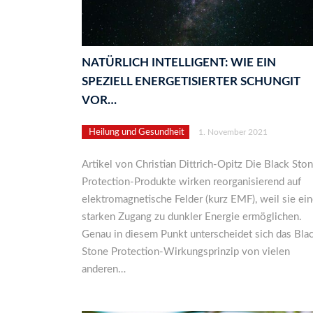
NATÜRLICH INTELLIGENT: WIE EIN
SPEZIELL ENERGETISIERTER SCHUNGIT
VOR…
Heilung und Gesundheit
1. November 2021
Artikel von Christian Dittrich-Opitz Die Black Sto
Protection-Produkte wirken reorganisierend auf
elektromagnetische Felder (kurz EMF), weil sie ei
starken Zugang zu dunkler Energie ermöglichen.
Genau in diesem Punkt unterscheidet sich das Bla
Stone Protection-Wirkungsprinzip von vielen
anderen…