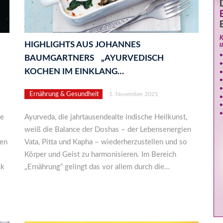
HIGHLIGHTS AUS JOHANNES
BAUMGARTNERS „AYURVEDISCH
KOCHEN IM EINKLANG…
Ernährung & Gesundheit
1. November 2021
ne
Ayurveda, die jahrtausendealte indische Heilkunst,
weiß die Balance der Doshas – der Lebensenergien
nen
Vata, Pitta und Kapha – wiederherzustellen und so
Körper und Geist zu harmonisieren. Im Bereich
ck
„Ernährung“ gelingt das vor allem durch die…