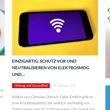
EINZIGARTIG: SCHUTZ VOR UND
NEUTRALISIEREN VON ELEKTROSMOG
UND…
Heilung und Gesundheit
18. Oktober 2021
ist
n,
Artikel von Christian Dittrich-Opitz Endlich gibt es
eine Produktepalette, die wirklich nachhaltig vor
Elektrosmog und 5G schützen kann. Der Grund: ein