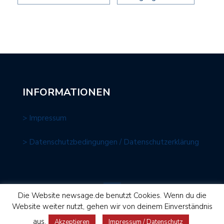
INFORMATIONEN
> Impressum
> Datenschutzbedingungen / Datenschutzerklärung
Die Website newsage.de benutzt Cookies. Wenn du die
Website weiter nutzt, gehen wir von deinem Einverständnis
NEWS AGE Media GmbH © 2026 | Gestaltung und Umsetzung:
aus.
Akzeptieren
Impressum / Datenschutz