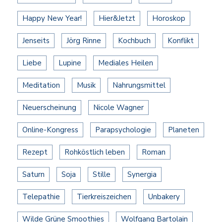
Happy New Year!
Hier&Jetzt
Horoskop
Jenseits
Jörg Rinne
Kochbuch
Konflikt
Liebe
Lupine
Mediales Heilen
Meditation
Musik
Nahrungsmittel
Neuerscheinung
Nicole Wagner
Online-Kongress
Parapsychologie
Planeten
Rezept
Rohköstlich leben
Roman
Saturn
Soja
Stille
Synergia
Telepathie
Tierkreiszeichen
Unbakery
Wilde Grüne Smoothies
Wolfgang Bartolain