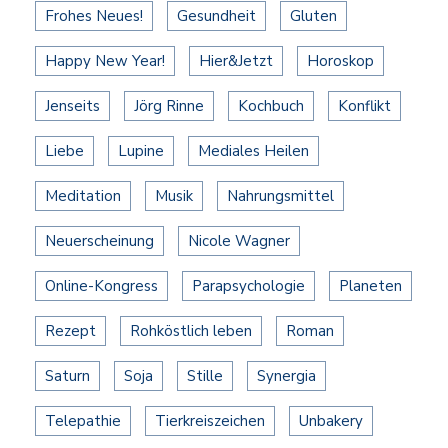
Frohes Neues!
Gesundheit
Gluten
Happy New Year!
Hier&Jetzt
Horoskop
Jenseits
Jörg Rinne
Kochbuch
Konflikt
Liebe
Lupine
Mediales Heilen
Meditation
Musik
Nahrungsmittel
Neuerscheinung
Nicole Wagner
Online-Kongress
Parapsychologie
Planeten
Rezept
Rohköstlich leben
Roman
Saturn
Soja
Stille
Synergia
Telepathie
Tierkreiszeichen
Unbakery