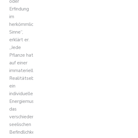
oder
Erfindung
im
herkömmlichen
Sinne“,
erklärt er.
„Jede
Pflanze hat
auf einer
immateriellen
Realitätsebene
ein
individuelles
Energiemuster,
das
verschiedenen
seelischen
Befindlichkeiten