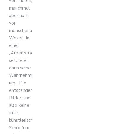
von Tieren,
manchmal
aber auch
von
menschenähnlichen
Wesen. In
einer
„Arbeitstrance“
setzte er
dann seine
Wahrnehmungen
um. „Die
entstandenen
Bilder sind
also keine
freie
künstlerische
Schöpfung