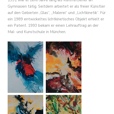
Gymnasien tätig. Seitdem arbeitet er als freier Künstler
auf den Gebieten „Glas“, „Malerei“ und „Lichtkinetik“. Für
ein 1989 entwickeltes lichtkinetisches Objekt erhielt er
ein Patent. 1993 bekam er einen Lehrauftrag an der
Mal- und Kunstschule in München.
Für
Pet
Ber
ist
sein
Kun
der
bild
Aus
geis
Ener
und