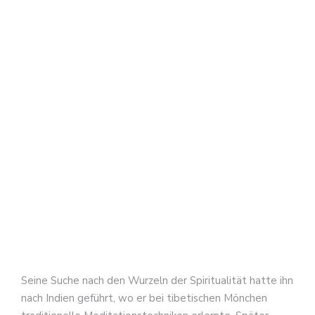
Scha
„Läs
sich
der
Bet
dara
ein,
kan
er
sie
intui
begr
so
der
Küns
Seine Suche nach den Wurzeln der Spiritualität hatte ihn
nach Indien geführt, wo er bei tibetischen Mönchen