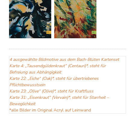
Kräf
Sei
farb
abst
expr
Bild
sind
4 ausgewählte Bildmotive aus dem Bach-Blüten Kartenset
impu
Karte 4: „Tausendgüldenkraut“ (Centauri)*, steht für
gem
Befreiung aus Abhängigkeit
Sie
Karte 22: „Eiche“ (Oak)*, steht für übertriebenes
ent
Pflichtbewusstsein
in
Karte 23: „Olive“ (Olive)*, steht für Kraftfluss
Karte 31: „Eisenkraut“ (Vervain)*, steht für Starrheit –
mei
Beweglichkeit
kurz
*alle Bilder im Original Acryl auf Leinwand
konz
fast
ekst