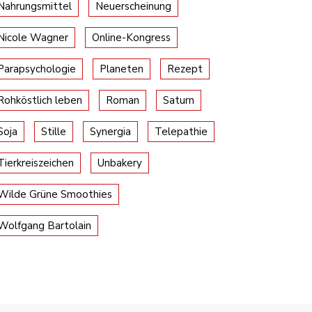
Nahrungsmittel
Neuerscheinung
Nicole Wagner
Online-Kongress
Parapsychologie
Planeten
Rezept
Rohköstlich leben
Roman
Saturn
Soja
Stille
Synergia
Telepathie
Tierkreiszeichen
Unbakery
Wilde Grüne Smoothies
Wolfgang Bartolain