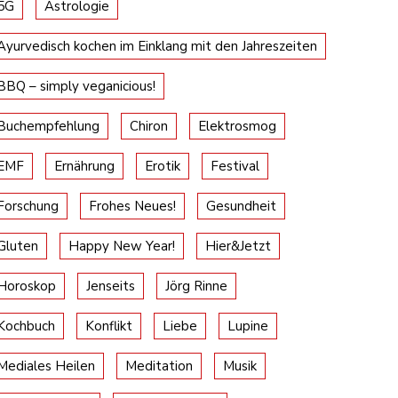
5G
Astrologie
Ayurvedisch kochen im Einklang mit den Jahreszeiten
BBQ – simply veganicious!
Buchempfehlung
Chiron
Elektrosmog
EMF
Ernährung
Erotik
Festival
Forschung
Frohes Neues!
Gesundheit
Gluten
Happy New Year!
Hier&Jetzt
Horoskop
Jenseits
Jörg Rinne
Kochbuch
Konflikt
Liebe
Lupine
Mediales Heilen
Meditation
Musik