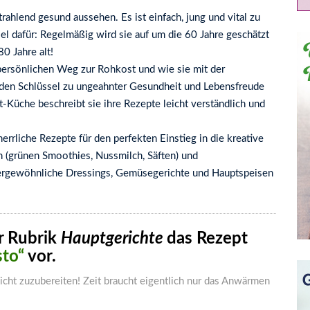
trahlend gesund aussehen. Es ist einfach, jung und vital zu
iel dafür: Regelmäßig wird sie auf um die 60 Jahre geschätzt
80 Jahre alt!
 persönlichen Weg zur Rohkost und wie sie mit der
l den Schlüssel zu ungeahnter Gesundheit und Lebensfreude
-Küche beschreibt sie ihre Rezepte leicht verständlich und
errliche Rezepte für den perfekten Einstieg in die kreative
 (grünen Smoothies, Nussmilch, Säften) und
ßergewöhnliche Dressings, Gemüsegerichte und Hauptspeisen
r Rubrik
Hauptgerichte
das Rezept
sto“
vor.
leicht zuzubereiten! Zeit braucht eigentlich nur das Anwärmen