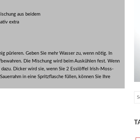
Mischung aus beidem
ativ extra
mig pürieren. Geben Sie mehr Wasser zu, wenn nötig. In
ufbewahren. Die Mischung wird beim Auskühlen fest. Wenn
 dazu. Dicker wird sie, wenn Sie 2 Esslöffel Irish-Moss-
auerrahm in eine Spritzflasche füllen, können Sie Ihre
T