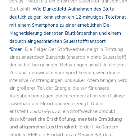
voraus – wozu u.a. ein effektiver Sauerstofftransport im
Blut zählt.
Wie Dunkelfeld-Aufnahmen des Bluts
deutlich zeigen, kann schon ein 12-minütiges Telefonat
mit einem Smartphone zu einer erheblichen De-
Magnetisierung der roten Blutkörperchen und einem
dadurch eingeschränkten Sauerstofftransport
führen.
Die Folge: Der Stoffwechsel neigt in Richtung
eines anaeroben Zustands (anaerob = ohne Sauerstoff),
der selbst bei geringen Belastungen anhält. In diesem
Zustand, den wir alle vom Sport kennen, wenn kurze,
intensive Anstrengungen, uns außer Atem bringen, wird
ein größerer Teil der Energie, die wir für unsere
Aufgaben benötigen, durch Fermentation von Glukose
außerhalb der Mitochondrien erzeugt. Dabei
entsteht
Laktat-Pyruvat,
ein Stoffwechselprodukt,
dass
körperliche Erschöpfung, mentale Ermüdung
und allgemeine Lustlosigkeit
fördert. Außerdem
erhöhen EMF die Produktion an
Peroxynitrit,
dem