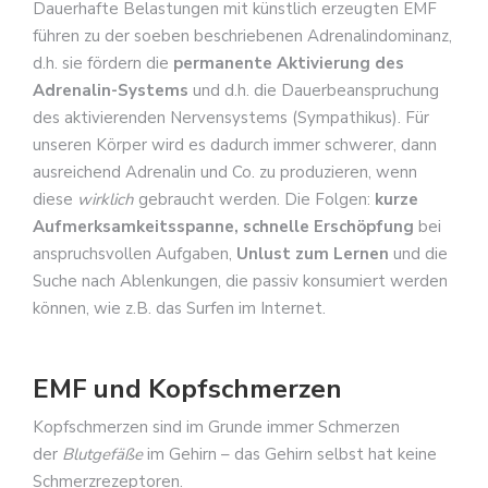
Dauerhafte Belastungen mit künstlich erzeugten EMF
führen zu der soeben beschriebenen Adrenalindominanz,
d.h. sie fördern die
permanente Aktivierung des
Adrenalin-Systems
und d.h. die Dauerbeanspruchung
des aktivierenden Nervensystems (Sympathikus). Für
unseren Körper wird es dadurch immer schwerer, dann
ausreichend Adrenalin und Co. zu produzieren, wenn
diese
wirklich
gebraucht werden. Die Folgen:
kurze
Aufmerksamkeitsspanne, schnelle Erschöpfung
bei
anspruchsvollen Aufgaben,
Unlust zum Lernen
und die
Suche nach Ablenkungen, die passiv konsumiert werden
können, wie z.B. das Surfen im Internet.
EMF und Kopfschmerzen
Kopfschmerzen sind im Grunde immer Schmerzen
der
Blutgefäße
im Gehirn – das Gehirn selbst hat keine
Schmerzrezeptoren.