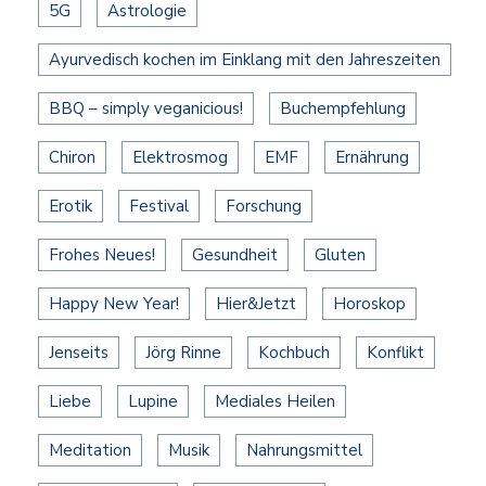
5G
Astrologie
Ayurvedisch kochen im Einklang mit den Jahreszeiten
BBQ – simply veganicious!
Buchempfehlung
Chiron
Elektrosmog
EMF
Ernährung
Erotik
Festival
Forschung
Frohes Neues!
Gesundheit
Gluten
Happy New Year!
Hier&Jetzt
Horoskop
Jenseits
Jörg Rinne
Kochbuch
Konflikt
Liebe
Lupine
Mediales Heilen
Meditation
Musik
Nahrungsmittel