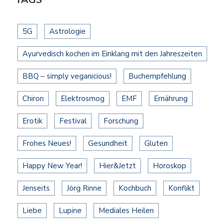
5G
Astrologie
Ayurvedisch kochen im Einklang mit den Jahreszeiten
BBQ – simply veganicious!
Buchempfehlung
Chiron
Elektrosmog
EMF
Ernährung
Erotik
Festival
Forschung
Frohes Neues!
Gesundheit
Gluten
Happy New Year!
Hier&Jetzt
Horoskop
Jenseits
Jörg Rinne
Kochbuch
Konflikt
Liebe
Lupine
Mediales Heilen