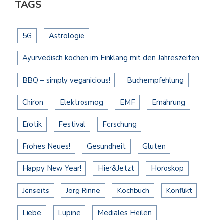
TAGS
5G
Astrologie
Ayurvedisch kochen im Einklang mit den Jahreszeiten
BBQ – simply veganicious!
Buchempfehlung
Chiron
Elektrosmog
EMF
Ernährung
Erotik
Festival
Forschung
Frohes Neues!
Gesundheit
Gluten
Happy New Year!
Hier&Jetzt
Horoskop
Jenseits
Jörg Rinne
Kochbuch
Konflikt
Liebe
Lupine
Mediales Heilen