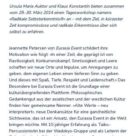
Ursula Maria Auktor und Klaus Konstantin bieten zusammen
vom 29.-30. März 2014 einen Tagesworkshop namens
»Radikale Selbsterkenntnis®« an – mit dem Ziel, in kürzester
Zeit kompromisslose und radikale Erkenntnisse über sich
selbst zu erfahren.
Jeannette Petersen von
Eurasia Event
schildert ihre
Motivation wie folgt: »In einer Zeit, die geprägt ist von
Rastlosigkeit, Konkurrenzkampf, Sinnlosigkeit und Leere
schaffen wir neue Orte und Impulse, um Anregungen zu
geben, dem eigenen Leben einen tieferen Sinn zu geben.
Und dieses mit Spaß, Tiefe, Respekt und Leidenschaft.« Das
Besondere bei Eurasia Event ist die Grundlage einer
kulturübergreifenden Plattform. Philosophisches
Gedankengut aus der asiatischen und der westlichen Kultur
finden hier gemeinsame Nenner. »Alte Werte – neu
interpretiert«, neue Denkansätze für eine ganzheitliche
Sichtweise, das ist ein Ansatz, den Eurasia Event in die Welt
bringen möchte. Mit 10-jähriger Erfahrung als Taiko-
Percussionistin bei der Wadokyo-Gruppe und als Leiterin der