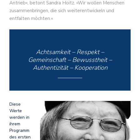
Antrieb«, betont Sandra Hoitz. »Wir wollen Menschen
zusammenbringen, die sich weiterentwickeln und
entfalten möchten.«
Achtsamkeit – Respekt –
Gemeinschaft – Bewusstheit –
Authentizität – Kooperation
Diese
Werte
werden in
ihrem
Programm
des ersten