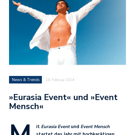
News & Trends
18. Februar 2014
»Eurasia Event« und »Event
Mensch«
M
it
Eurasia Event
und
Event Mensch
startet das Jahr mit hochkarätigen