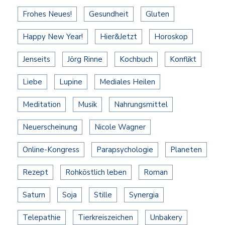
Frohes Neues!
Gesundheit
Gluten
Happy New Year!
Hier&Jetzt
Horoskop
Jenseits
Jörg Rinne
Kochbuch
Konflikt
Liebe
Lupine
Mediales Heilen
Meditation
Musik
Nahrungsmittel
Neuerscheinung
Nicole Wagner
Online-Kongress
Parapsychologie
Planeten
Rezept
Rohköstlich leben
Roman
Saturn
Soja
Stille
Synergia
Telepathie
Tierkreiszeichen
Unbakery