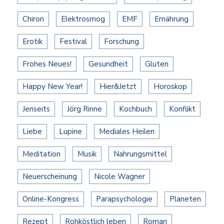
Chiron
Elektrosmog
EMF
Ernährung
Erotik
Festival
Forschung
Frohes Neues!
Gesundheit
Gluten
Happy New Year!
Hier&Jetzt
Horoskop
Jenseits
Jörg Rinne
Kochbuch
Konflikt
Liebe
Lupine
Mediales Heilen
Meditation
Musik
Nahrungsmittel
Neuerscheinung
Nicole Wagner
Online-Kongress
Parapsychologie
Planeten
Rezept
Rohköstlich leben
Roman