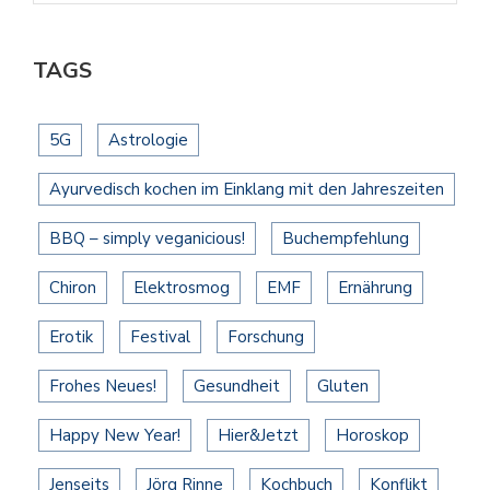
TAGS
5G
Astrologie
Ayurvedisch kochen im Einklang mit den Jahreszeiten
BBQ – simply veganicious!
Buchempfehlung
Chiron
Elektrosmog
EMF
Ernährung
Erotik
Festival
Forschung
Frohes Neues!
Gesundheit
Gluten
Happy New Year!
Hier&Jetzt
Horoskop
Jenseits
Jörg Rinne
Kochbuch
Konflikt