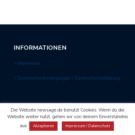
INFORMATIONEN
> Impressum
> Datenschutzbedingungen / Datenschutzerklärung
Die Website newsage.de benutzt Cookies. Wenn du die
Website weiter nutzt, gehen wir von deinem Einverständnis
NEWS AGE Media GmbH © 2026 | Gestaltung und Umsetzung:
aus.
Akzeptieren
Impressum / Datenschutz
fontfront.com