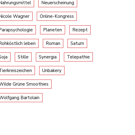
Nahrungsmittel
Neuerscheinung
Nicole Wagner
Online-Kongress
Parapsychologie
Planeten
Rezept
Rohköstlich leben
Roman
Saturn
Soja
Stille
Synergia
Telepathie
Tierkreiszeichen
Unbakery
Wilde Grüne Smoothies
Wolfgang Bartolain