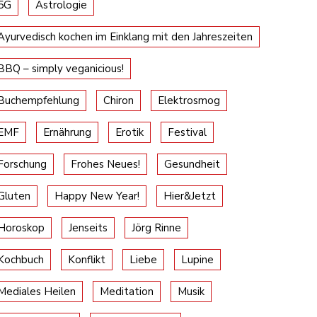
5G
Astrologie
Ayurvedisch kochen im Einklang mit den Jahreszeiten
BBQ – simply veganicious!
Buchempfehlung
Chiron
Elektrosmog
EMF
Ernährung
Erotik
Festival
Forschung
Frohes Neues!
Gesundheit
Gluten
Happy New Year!
Hier&Jetzt
Horoskop
Jenseits
Jörg Rinne
Kochbuch
Konflikt
Liebe
Lupine
Mediales Heilen
Meditation
Musik