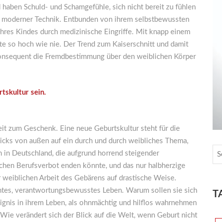
 haben Schuld- und Schamgefühle, sich nicht bereit zu fühlen
heit moderner Technik. Entbunden von ihrem selbstbewussten
 ihres Kindes durch medizinische Eingriffe. Mit knapp einem
itte so hoch wie nie. Der Trend zum Kaiserschnitt und damit
 konsequent die Fremdbestimmung über den weiblichen Körper
tskultur sein.
it zum Geschenk. Eine neue Geburtskultur steht für die
icks von außen auf ein durch und durch weibliches Thema,
n in Deutschland, die aufgrund horrend steigender
schen Berufsverbot enden könnte, und das nur halbherzige
r weiblichen Arbeit des Gebärens auf drastische Weise.
mtes, verantwortungsbewusstes Leben. Warum sollen sie sich
T
ignis in ihrem Leben, als ohnmächtig und hilflos wahrnehmen
ie verändert sich der Blick auf die Welt, wenn Geburt nicht