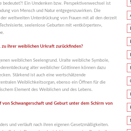
e bedeutet?! Ein Umdenken bzw. Perspektivenwechsel ist
mdung von Mensch und Natur entgegenzuwirken. Die
 der weltweiten Unterdrückung von Frauen mit all den derzeit
Technisierte, seelenlose Geburten mit »entkörperten«,
be.
 zu ihrer weiblichen Urkraft zurückfinden?
igenen weiblichen Seelengrund. Uralte weibliche Symbole,
ederentdeckung alter weiblicher Göttinnen können dazu
decken. Stärkend ist auch eine wertschätzende
entralen Weiblichkeitsorgan, ebenso ein Öffnen für die
stischem Element des Weiblichen und des Lebens.
uf von Schwangerschaft und Geburt unter dem Schirm von
anders und verläuft nach ihren eigenen Gesetzmäßigkeiten.