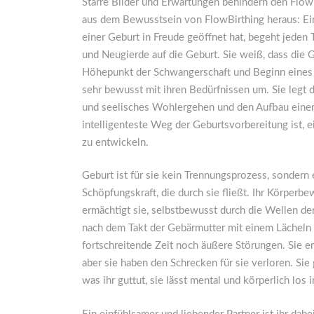
Starre Bilder und Erwartungen behindern den Flow
aus dem Bewusstsein von FlowBirthing heraus: Eine
einer Geburt in Freude geöffnet hat, begeht jeden
und Neugierde auf die Geburt. Sie weiß, dass die G
Höhepunkt der Schwangerschaft und Beginn eines n
sehr bewusst mit ihren Bedürfnissen um. Sie legt 
und seelisches Wohlergehen und den Aufbau einer V
intelligenteste Weg der Geburtsvorbereitung ist, ei
zu entwickeln.
Geburt ist für sie kein Trennungsprozess, sondern 
Schöpfungskraft, die durch sie fließt. Ihr Körper
ermächtigt sie, selbstbewusst durch die Wellen der
nach dem Takt der Gebärmutter mit einem Lächeln i
fortschreitende Zeit noch äußere Störungen. Sie e
aber sie haben den Schrecken für sie verloren. Sie 
was ihr guttut, sie lässt mental und körperlich los