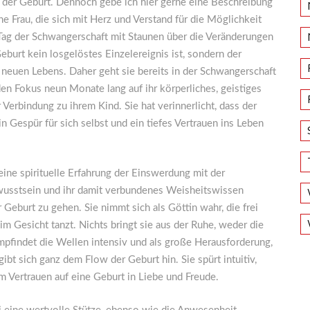
 der Geburt. Dennoch gebe ich hier gerne eine Beschreibung
 Frau, die sich mit Herz und Verstand für die Möglichkeit
 Tag der Schwangerschaft mit Staunen über die Veränderungen
eburt kein losgelöstes Einzelereignis ist, sondern der
euen Lebens. Daher geht sie bereits in der Schwangerschaft
den Fokus neun Monate lang auf ihr körperliches, geistiges
erbindung zu ihrem Kind. Sie hat verinnerlicht, dass der
n Gespür für sich selbst und ein tiefes Vertrauen ins Leben
eine spirituelle Erfahrung der Einswerdung mit der
bewusstsein und ihr damit verbundenes Weisheitswissen
 Geburt zu gehen. Sie nimmt sich als Göttin wahr, die frei
m Gesicht tanzt. Nichts bringt sie aus der Ruhe, weder die
mpfindet die Wellen intensiv und als große Herausforderung,
gibt sich ganz dem Flow der Geburt hin. Sie spürt intuitiv,
 im Vertrauen auf eine Geburt in Liebe und Freude.