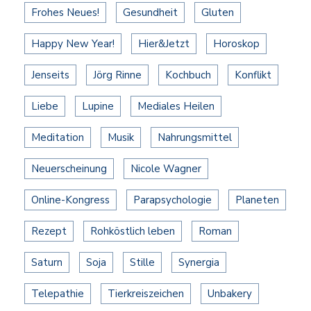
Frohes Neues!
Gesundheit
Gluten
Happy New Year!
Hier&Jetzt
Horoskop
Jenseits
Jörg Rinne
Kochbuch
Konflikt
Liebe
Lupine
Mediales Heilen
Meditation
Musik
Nahrungsmittel
Neuerscheinung
Nicole Wagner
Online-Kongress
Parapsychologie
Planeten
Rezept
Rohköstlich leben
Roman
Saturn
Soja
Stille
Synergia
Telepathie
Tierkreiszeichen
Unbakery