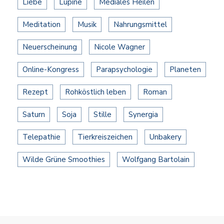
Liebe
Lupine
Mediales Heilen
Meditation
Musik
Nahrungsmittel
Neuerscheinung
Nicole Wagner
Online-Kongress
Parapsychologie
Planeten
Rezept
Rohköstlich leben
Roman
Saturn
Soja
Stille
Synergia
Telepathie
Tierkreiszeichen
Unbakery
Wilde Grüne Smoothies
Wolfgang Bartolain