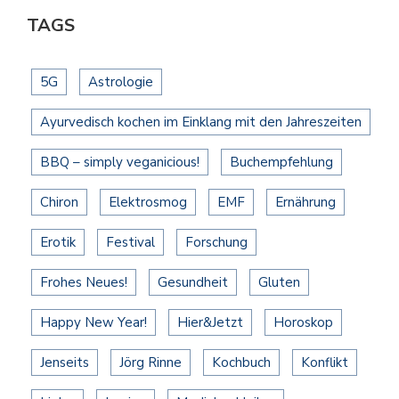
TAGS
5G
Astrologie
Ayurvedisch kochen im Einklang mit den Jahreszeiten
BBQ – simply veganicious!
Buchempfehlung
Chiron
Elektrosmog
EMF
Ernährung
Erotik
Festival
Forschung
Frohes Neues!
Gesundheit
Gluten
Happy New Year!
Hier&Jetzt
Horoskop
Jenseits
Jörg Rinne
Kochbuch
Konflikt