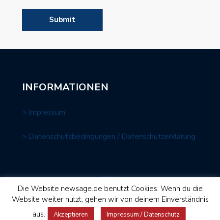
INFORMATIONEN
> Impressum
> Datenschutzbedingungen / Datenschutzerklärung
Die Website newsage.de benutzt Cookies. Wenn du die
Website weiter nutzt, gehen wir von deinem Einverständnis
NEWS AGE Media GmbH © 2026 | Gestaltung und Umsetzung:
aus.
Akzeptieren
Impressum / Datenschutz
fontfront.com