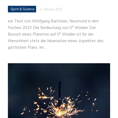
Spirit & Science
2. Februar 2023
ein Text von Wolfgang Bartolain, Neumond in den
Fischen 2023 Die Bedeutung von 0° Widder Der
Besuch eines Planeten auf 0° Widder ist für die
Menschheit stets die Inkarnation eines Aspektes des
göttlichen Plans. Im…