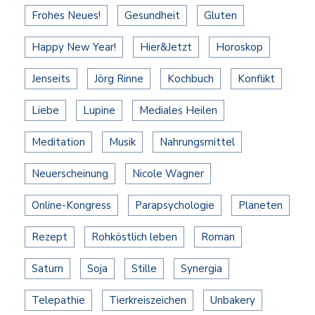
Frohes Neues!
Gesundheit
Gluten
Happy New Year!
Hier&Jetzt
Horoskop
Jenseits
Jörg Rinne
Kochbuch
Konflikt
Liebe
Lupine
Mediales Heilen
Meditation
Musik
Nahrungsmittel
Neuerscheinung
Nicole Wagner
Online-Kongress
Parapsychologie
Planeten
Rezept
Rohköstlich leben
Roman
Saturn
Soja
Stille
Synergia
Telepathie
Tierkreiszeichen
Unbakery