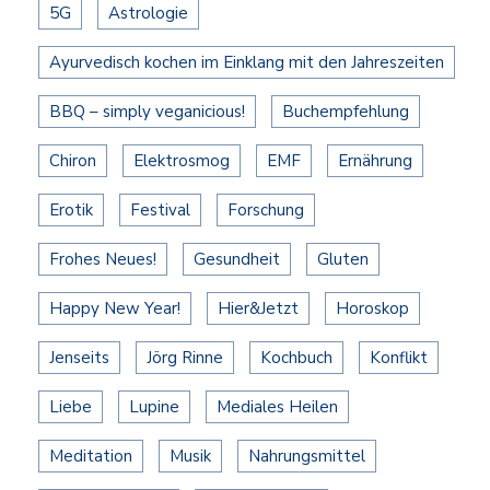
5G
Astrologie
Ayurvedisch kochen im Einklang mit den Jahreszeiten
BBQ – simply veganicious!
Buchempfehlung
Chiron
Elektrosmog
EMF
Ernährung
Erotik
Festival
Forschung
Frohes Neues!
Gesundheit
Gluten
Happy New Year!
Hier&Jetzt
Horoskop
Jenseits
Jörg Rinne
Kochbuch
Konflikt
Liebe
Lupine
Mediales Heilen
Meditation
Musik
Nahrungsmittel